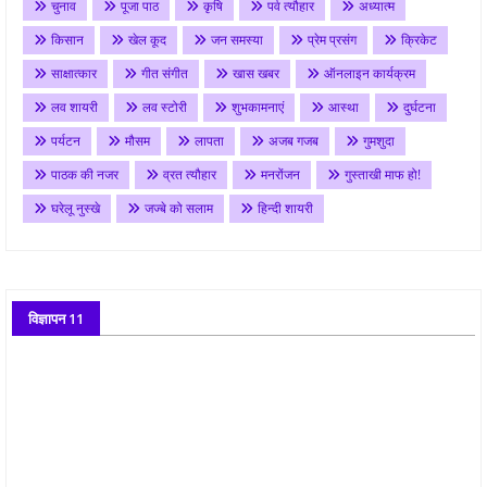
चुनाव
पूजा पाठ
कृषि
पर्व त्यौहार
अध्यात्म
किसान
खेल कूद
जन समस्या
प्रेम प्रसंग
क्रिकेट
साक्षात्कार
गीत संगीत
खास खबर
ऑनलाइन कार्यक्रम
लव शायरी
लव स्टोरी
शुभकामनाएं
आस्था
दुर्घटना
पर्यटन
मौसम
लापता
अजब गजब
गुमशुदा
पाठक की नजर
व्रत त्यौहार
मनरोंजन
गुस्ताखी माफ हो!
घरेलू नुस्खे
जज्बे को सलाम
हिन्दी शायरी
विज्ञापन 11