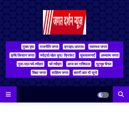
मुख्य पृष्ठ
राजनीति जगत
क्राइम/अपराध
स्वास्थ्य जगत
कृषि/किसान जगत
स्पोर्ट्स/खेल कूद/ क्रिकेट
शुभकामनाएँ
अध्यात्म जगत
पूजा-पाठ/पर्व-त्यौहार
पर्व त्यौहार
आज का राशिफल
यूट्यूब चैनल
शिक्षा जगत
साहित्य जगत
हमारी बात भी सुनो