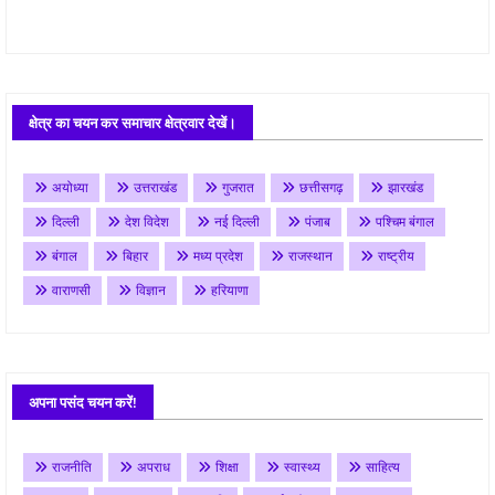
क्षेत्र का चयन कर समाचार क्षेत्रवार देखें।
अयोध्या
उत्तराखंड
गुजरात
छत्तीसगढ़
झारखंड
दिल्ली
देश विदेश
नई दिल्ली
पंजाब
पश्चिम बंगाल
बंगाल
बिहार
मध्य प्रदेश
राजस्थान
राष्ट्रीय
वाराणसी
विज्ञान
हरियाणा
अपना पसंद चयन करें!
राजनीति
अपराध
शिक्षा
स्वास्थ्य
साहित्य