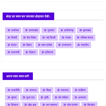
क्षेत्र का चयन कर समाचार क्षेत्रवार देखें।
अयोध्या
उत्तराखंड
गुजरात
छत्तीसगढ़
झारखंड
दिल्ली
देश विदेश
नई दिल्ली
पंजाब
पश्चिम बंगाल
बंगाल
बिहार
मध्य प्रदेश
राजस्थान
राष्ट्रीय
वाराणसी
विज्ञान
हरियाणा
अपना पसंद चयन करें!
राजनीति
अपराध
शिक्षा
स्वास्थ्य
साहित्य
चुनाव
पूजा पाठ
कृषि
पर्व त्यौहार
अध्यात्म
किसान
खेल कूद
जन समस्या
प्रेम प्रसंग
क्रिकेट