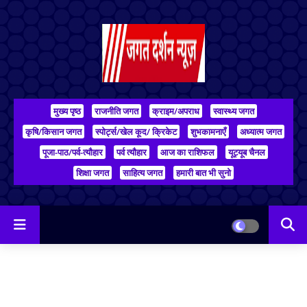
मुख्य पृष्ठ
राजनीति जगत
क्राइम/अपराध
स्वास्थ्य जगत
कृषि/किसान जगत
स्पोर्ट्स/खेल कूद/ क्रिकेट
शुभकामनाएँ
अध्यात्म जगत
पूजा-पाठ/पर्व-त्यौहार
पर्व त्यौहार
आज का राशिफल
यूट्यूब चैनल
शिक्षा जगत
साहित्य जगत
हमारी बात भी सुनो