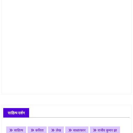
साहित्य दर्शन
साहित्य
कविता
लेख
साक्षात्कार
राजीव कुमार झा