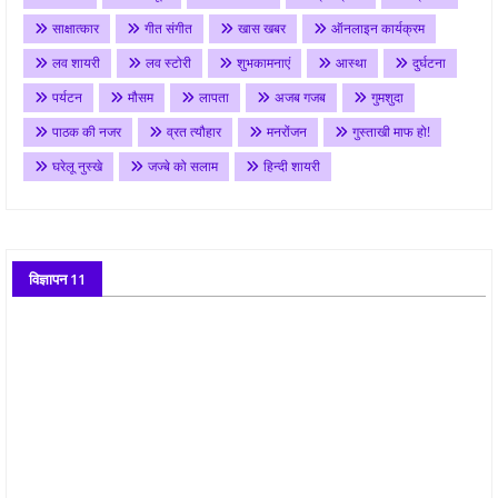
साक्षात्कार
गीत संगीत
खास खबर
ऑनलाइन कार्यक्रम
लव शायरी
लव स्टोरी
शुभकामनाएं
आस्था
दुर्घटना
पर्यटन
मौसम
लापता
अजब गजब
गुमशुदा
पाठक की नजर
व्रत त्यौहार
मनरोंजन
गुस्ताखी माफ हो!
घरेलू नुस्खे
जज्बे को सलाम
हिन्दी शायरी
विज्ञापन 11