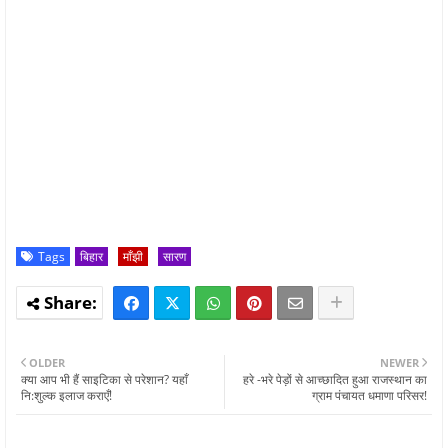
Tags
बिहार
माँझी
सारण
OLDER
NEWER
क्या आप भी हैं साइटिका से परेशान? यहाँ
हरे -भरे पेड़ों से आच्छादित हुआ राजस्थान का
नि:शुल्क इलाज कराएँ!
ग्राम पंचायत धमाणा परिसर!