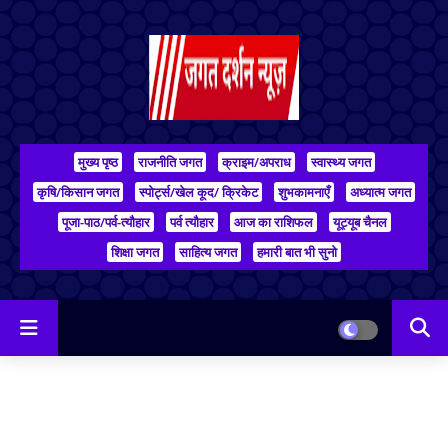
मुख्य पृष्ठ
राजनीति जगत
क्राइम/अपराध
स्वास्थ्य जगत
कृषि/किसान जगत
स्पोर्ट्स/खेल कूद/ क्रिकेट
शुभकामनाएँ
अध्यात्म जगत
पूजा-पाठ/पर्व-त्यौहार
पर्व त्यौहार
आज का राशिफल
यूट्यूब चैनल
शिक्षा जगत
साहित्य जगत
हमारी बात भी सुनो